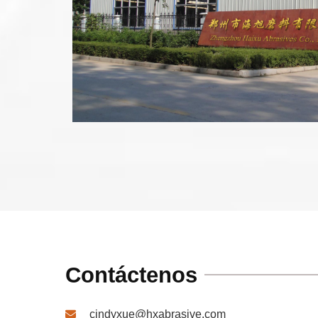
Contáctenos
cindyxue@hxabrasive.com