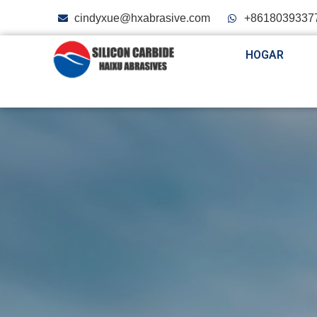
cindyxue@hxabrasive.com
+8618039337
HOGAR