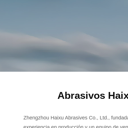
Abrasivos Haix
Zhengzhou Haixu Abrasives Co., Ltd., fundad
experiencia en producción y un equipo de ven