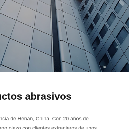
uctos abrasivos
incia de Henan, China. Con 20 años de
go plazo con clientes extranjeros de unos